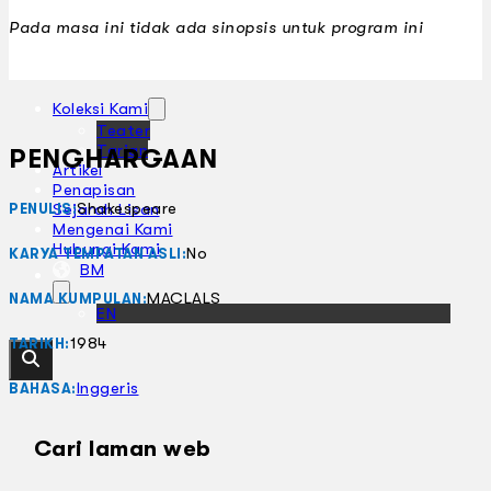
Pada masa ini tidak ada sinopsis untuk program ini
Koleksi Kami
Teater
Tarian
PENGHARGAAN
Artikel
Penapisan
Shakespeare
Sejarah Lisan
PENULIS:
Mengenai Kami
Hubungi Kami
No
KARYA TEMPATAN ASLI:
BM
MACLALS
NAMA KUMPULAN:
EN
1984
TARIKH:
Inggeris
BAHASA:
Cari laman web