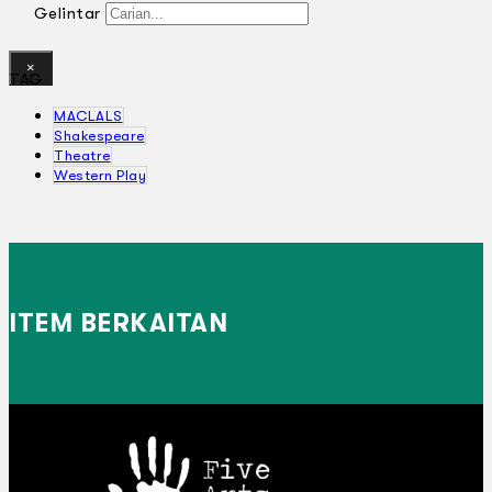
Gelintar
×
TAG
MACLALS
Shakespeare
Theatre
Western Play
ITEM BERKAITAN