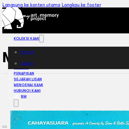
Langsung ke konten utama
Langkau ke footer
KOLEKSI KAMI
My Three Angels 
TEATER
TARIAN
ARTIKEL
PENAPISAN
SEJARAH LISAN
MENGENAI KAMI
HUBUNGI KAMI
BM
EN