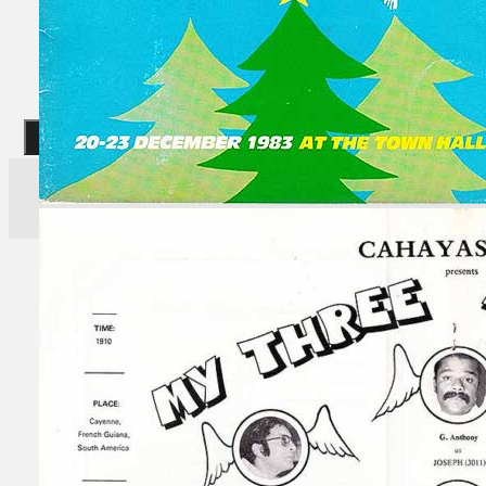
Gelintar
×