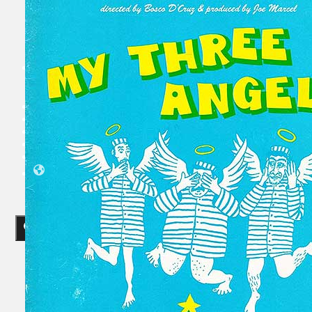
Koleksi Kami
Teater
Tarian
Artikel
Penapisan
Sejarah Lisan
Mengenai Kami
Hubungi Kami
BM
EN
Cari laman web