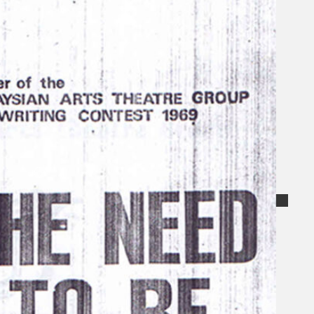
Koleksi Kami
Teater
Tarian
Artikel
Penapisan
Sejarah Lisan
Mengenai Kami
Hubungi Kami
BM
EN
Cari laman web