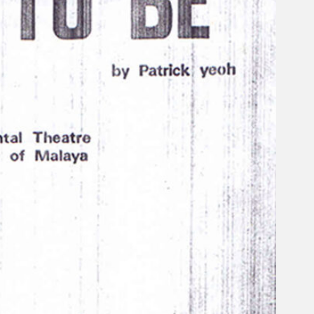
Gelintar
×