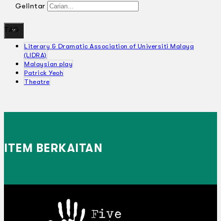
Gelintar
TAG
×
Literary & Dramatic Association of Universiti Malaya
(LIDRA)
Malaysian play
Patrick Yeoh
Theatre
ITEM BERKAITAN