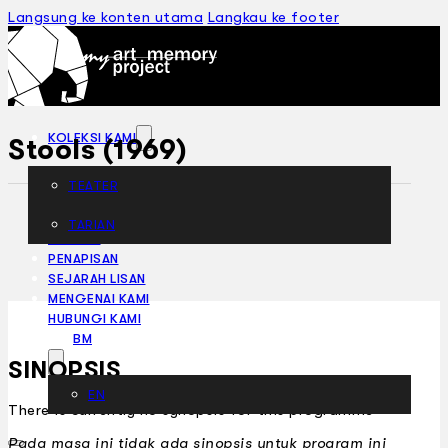
Langsung ke konten utama
Langkau ke footer
KOLEKSI KAMI
Stools (1969)
TEATER
TARIAN
ARTIKEL
PENAPISAN
SEJARAH LISAN
MENGENAI KAMI
HUBUNGI KAMI
BM
SINOPSIS
EN
There is currently no synopsis for this programme
Pada masa ini tidak ada sinopsis untuk program ini