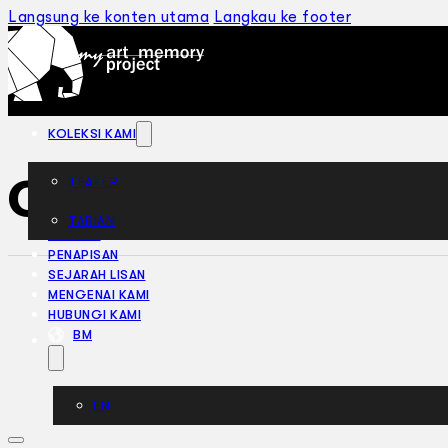
Langsung ke konten utama
Langkau ke footer
KOLEKSI KAMI
Creditors (1965)
TEATER
TARIAN
ARTIKEL
PENAPISAN
SEJARAH LISAN
MENGENAI KAMI
HUBUNGI KAMI
BM
EN