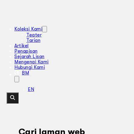
Koleksi Kami
Teater
Tarian
Artikel
Penapisan
Sejarah Lisan
Mengenai Kami
Hubungi Kami
BM
EN
Cari laman web