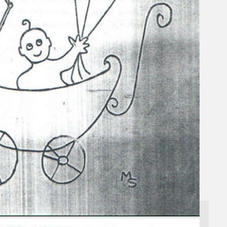
Gelintar
×