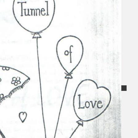
Koleksi Kami
Teater
Tarian
Artikel
Penapisan
Sejarah Lisan
Mengenai Kami
Hubungi Kami
BM
EN
Cari laman web