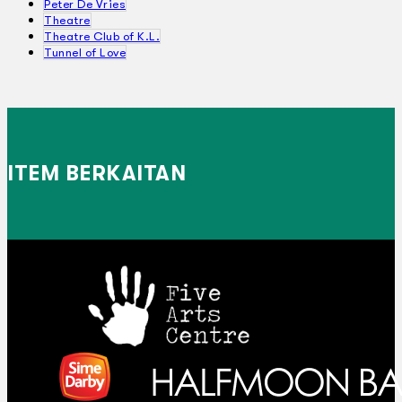
Peter De Vries
Theatre
Theatre Club of K.L.
Tunnel of Love
ITEM BERKAITAN