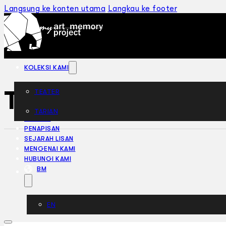
Langsung ke konten utama
Langkau ke footer
KOLEKSI KAMI
Three Angels (196
TEATER
TARIAN
ARTIKEL
PENAPISAN
SEJARAH LISAN
MENGENAI KAMI
HUBUNGI KAMI
BM
EN