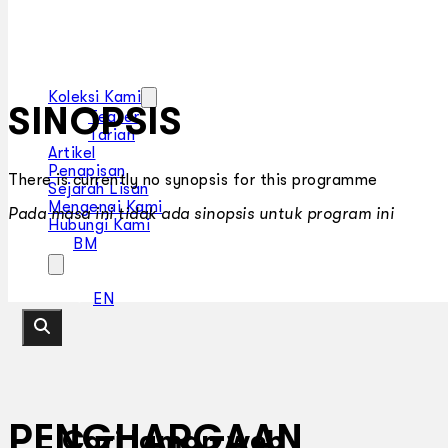
Koleksi Kami
SINOPSIS
Teater
Tarian
Artikel
Penapisan
There is currently no synopsis for this programme
Sejarah Lisan
Mengenai Kami
Pada masa ini tidak ada sinopsis untuk program ini
Hubungi Kami
BM
EN
PENGHARGAAN
Cari laman web