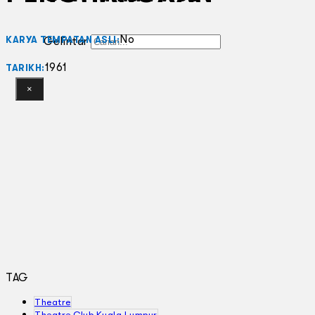
No
KARYA TEMPATAN ASLI:
Gelintar
1961
TARIKH:
×
TAG
Theatre
Theatre Club Kuala Lumpur