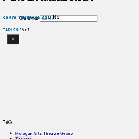
No
KARYA TEMPATAN ASLI:
Gelintar
1961
TARIKH:
×
TAG
Malayan Arts Theatre Group
Theatre