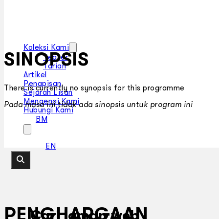
Koleksi Kami
SINOPSIS
Teater
Tarian
Artikel
Penapisan
There is currently no synopsis for this programme
Sejarah Lisan
Mengenai Kami
Pada masa ini tidak ada sinopsis untuk program ini
Hubungi Kami
BM
EN
PENGHARGAAN
Cari laman web