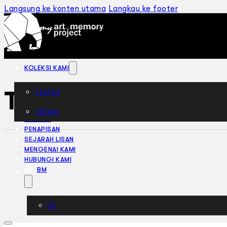
Langsung ke konten utama
Langkau ke footer
KOLEKSI KAMI
The Caine Mutiny 
TEATER
TARIAN
ARTIKEL
PENAPISAN
SEJARAH LISAN
MENGENAI KAMI
HUBUNGI KAMI
BM
EN