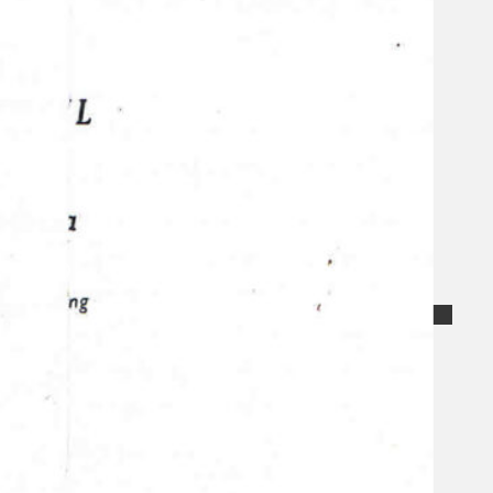
Koleksi Kami
Teater
Tarian
Artikel
Penapisan
Sejarah Lisan
Mengenai Kami
Hubungi Kami
BM
EN
Cari laman web