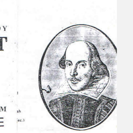
Gelintar
×