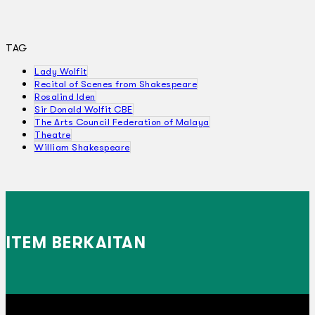
TAG
Lady Wolfit
Recital of Scenes from Shakespeare
Rosalind Iden
Sir Donald Wolfit CBE
The Arts Council Federation of Malaya
Theatre
William Shakespeare
ITEM BERKAITAN