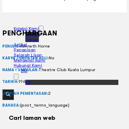
Koleksi Kami
PENGHARGAAN
Teater
Tarian
Artikel
Kenneth Horne
PENULIS:
Penapisan
Sejarah Lisan
No
KARYA TEMPATAN ASLI:
Mengenai Kami
Hubungi Kami
Theatre Club Kuala Lumpur
NAMA KUMPULAN:
BM
1960
TARIKH:
EN
2
JUMLAH PEMENTASAN:
{post_terms_language}
BAHASA:
Cari laman web