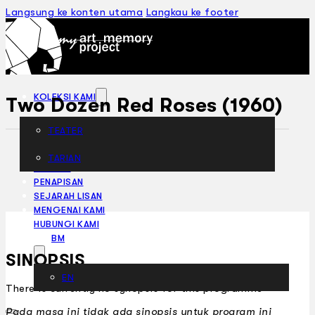
Langsung ke konten utama
Langkau ke footer
KOLEKSI KAMI
Two Dozen Red Roses (1960)
TEATER
TARIAN
ARTIKEL
PENAPISAN
SEJARAH LISAN
MENGENAI KAMI
HUBUNGI KAMI
BM
SINOPSIS
EN
There is currently no synopsis for this programme
Pada masa ini tidak ada sinopsis untuk program ini