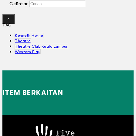
Gelintar
×
TAG
Kenneth Horne
Theatre
Theatre Club Kuala Lumpur
Western Play
ITEM BERKAITAN