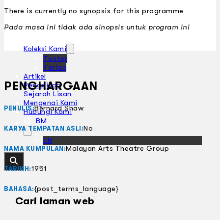
There is currently no synopsis for this programme
Pada masa ini tidak ada sinopsis untuk program ini
Koleksi Kami
Teater
Tarian
Artikel
PENGHARGAAN
Penapisan
Sejarah Lisan
Mengenai Kami
Bernard Shaw
PENULIS:
Hubungi Kami
BM
No
KARYA TEMPATAN ASLI:
EN
Malayan Arts Theatre Group
NAMA KUMPULAN:
1951
TARIKH:
{post_terms_language}
BAHASA:
Cari laman web