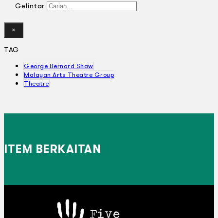
Gelintar
×
TAG
George Bernard Shaw
Malayan Arts Theatre Group
Theatre
ITEM BERKAITAN