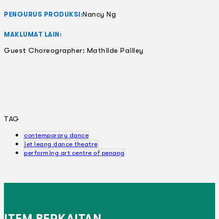
Nancy Ng
PENGURUS PRODUKSI:
MAKLUMAT LAIN:
Guest Choreographer: Mathilde Pailley
TAG
contemporary dance
jet leang dance theatre
performing art centre of penang
ITEM BERKAITAN