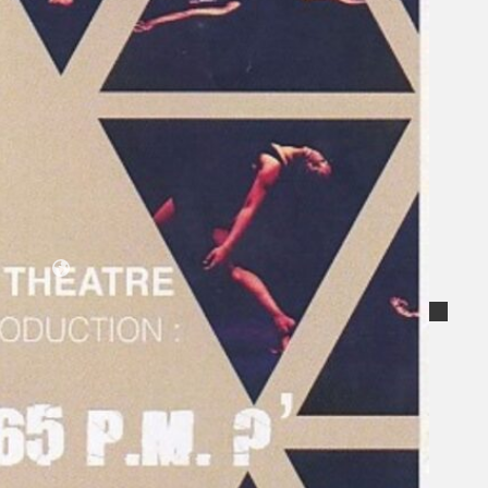
Koleksi Kami
Teater
Tarian
Artikel
Penapisan
Sejarah Lisan
Mengenai Kami
Hubungi Kami
BM
EN
Cari laman web