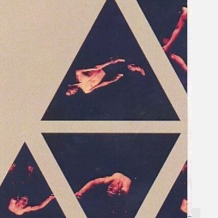
Gelintar
×