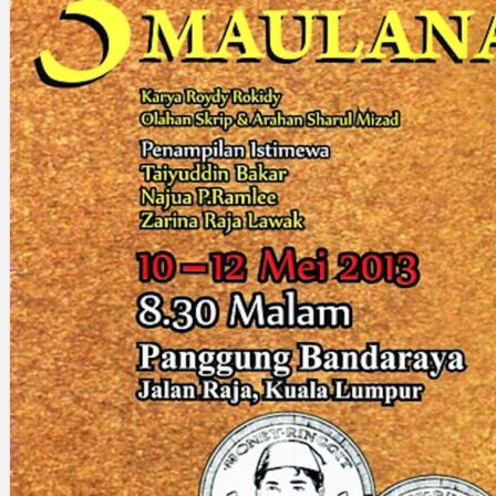
Gelintar
×