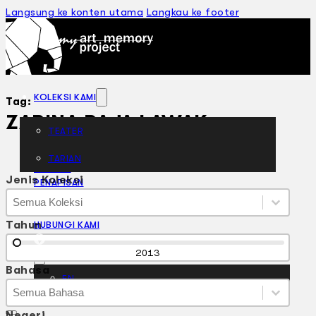
Langsung ke konten utama
Langkau ke footer
KOLEKSI KAMI
Tag:
ZARINA RAJA LAWAK
TEATER
TARIAN
ARTIKEL
Jenis Koleksi
PENAPISAN
Jenis Koleksi
Jenis Koleksi
SEJARAH LISAN
Jenis Koleksi
MENGENAI KAMI
Tahun
HUBUNGI KAMI
BM
Tahun
2013
Bahasa
EN
Bahasa
Bahasa
Bahasa
Negeri