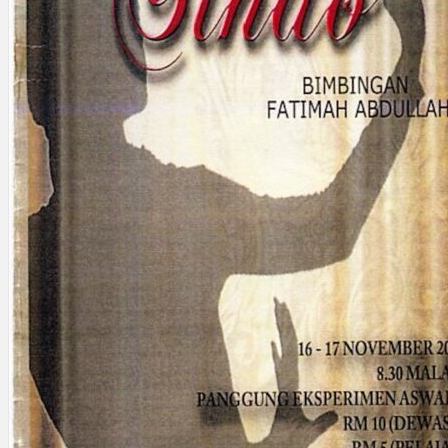
Gelintar
×