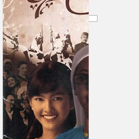
Gelintar
×