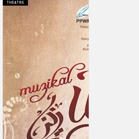
THEATRE
Koleksi Kami
Teater
Tarian
Artikel
Penapisan
Sejarah Lisan
Mengenai Kami
Hubungi Kami
BM
EN
Cari laman web