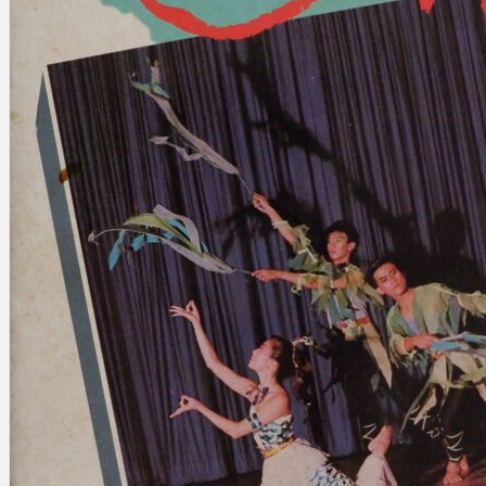
Gelintar
×