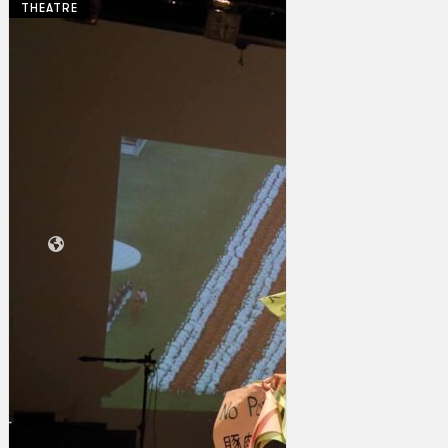
THEATRE
Koleksi Kami
Teater
Tarian
Artikel
Penapisan
Sejarah Lisan
Mengenai Kami
Hubungi Kami
BM
EN
Cari laman web