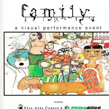
Gelintar
×