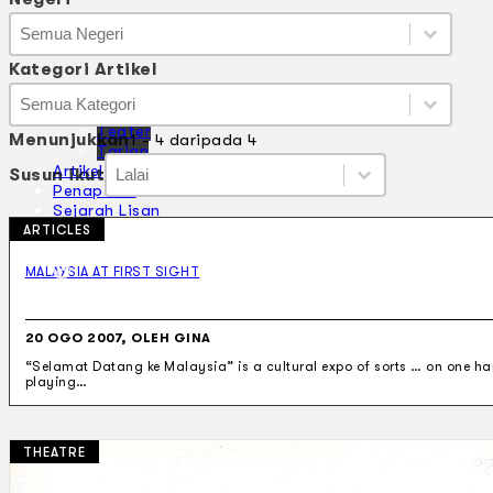
Negeri
Negeri
Negeri
Kategori Artikel
Kategori Artikel
Kategori Artikel
Koleksi Kami
Kategori Artikel
Teater
Menunjukkan
1 - 4 daripada 4
Tarian
Susun ikut
Susun ikut
Artikel
Susun ikut
Susun ikut
Penapisan
Sejarah Lisan
Mengenai Kami
ARTICLES
Hubungi Kami
BM
MALAYSIA AT FIRST SIGHT
EN
20 OGO 2007, OLEH GINA
“Selamat Datang ke Malaysia” is a cultural expo of sorts … on one h
playing…
Cari laman web
THEATRE