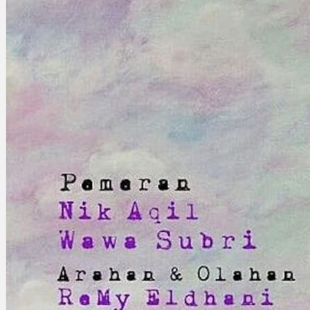
Gelintar
×