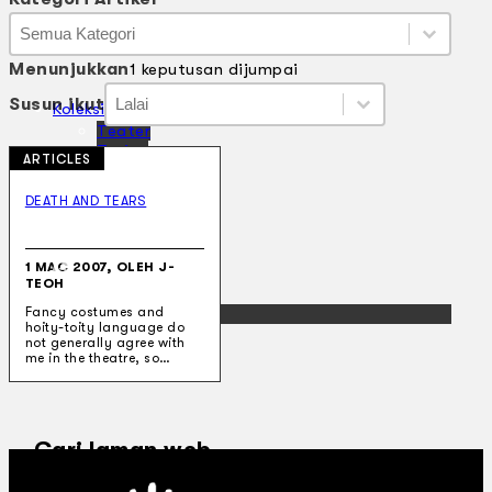
Kategori Artikel
Kategori Artikel
Kategori Artikel
Menunjukkan
1 keputusan dijumpai
Susun ikut
Susun ikut
Susun ikut
Susun ikut
Koleksi Kami
Teater
Tarian
ARTICLES
Artikel
Penapisan
DEATH AND TEARS
Sejarah Lisan
Mengenai Kami
Hubungi Kami
1 MAC 2007, OLEH J-
BM
TEOH
EN
Fancy costumes and
hoity-toity language do
not generally agree with
me in the theatre, so…
Cari laman web