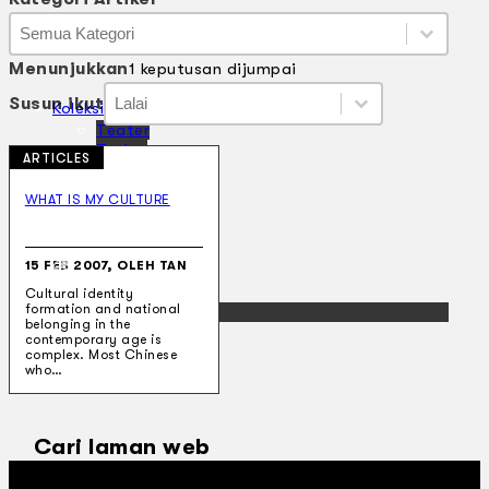
Kategori Artikel
Kategori Artikel
Kategori Artikel
Menunjukkan
1 keputusan dijumpai
Susun ikut
Susun ikut
Susun ikut
Susun ikut
Koleksi Kami
Teater
Tarian
ARTICLES
Artikel
Penapisan
WHAT IS MY CULTURE
Sejarah Lisan
Mengenai Kami
Hubungi Kami
15 FEB 2007, OLEH TAN
BM
Cultural identity
formation and national
EN
belonging in the
contemporary age is
complex. Most Chinese
who…
Cari laman web