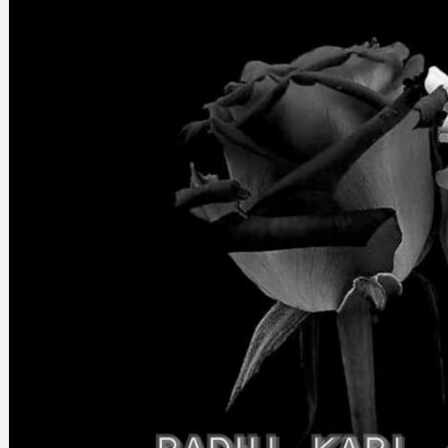
Gelintar
×