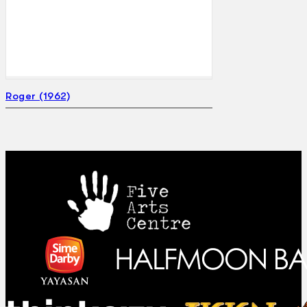
Gelintar
×
Roger (1962)