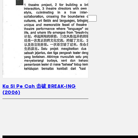
Gelintar
×
Ka Si Pe Cah 击破 BREAK-ING
(2006)