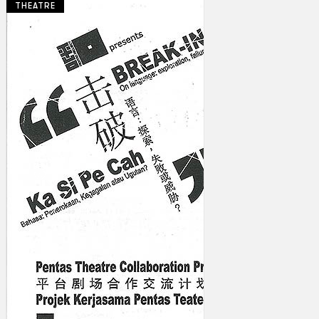
THEATRE
Koleksi Kami
Teater
Tarian
Artikel
Penapisan
Sejarah Lisan
Mengenai Kami
Hubungi Kami
BM
EN
Cari laman web