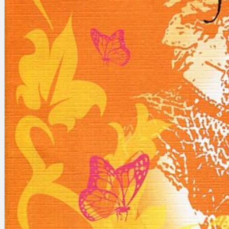
Gelintar
×