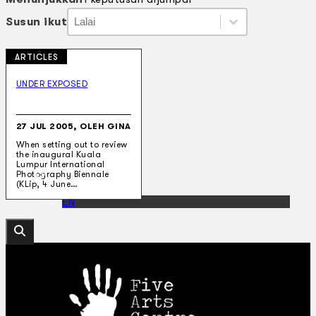
Susun ikut
Susun ikut
Susun ikut
Susun ikut
ARTICLES
Koleksi Kami
Teater
UNDER EXPOSED
Tarian
Artikel
Penapisan
27 JUL 2005, OLEH GINA
Sejarah Lisan
When setting out to review
Mengenai Kami
the inaugural Kuala
Hubungi Kami
Lumpur International
BM
Photography Biennale
(KLip, 4 June…
EN
Cari laman web