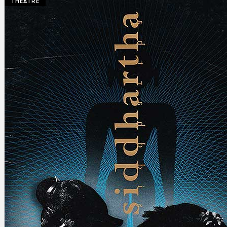
THEATRE
Gelintar
×