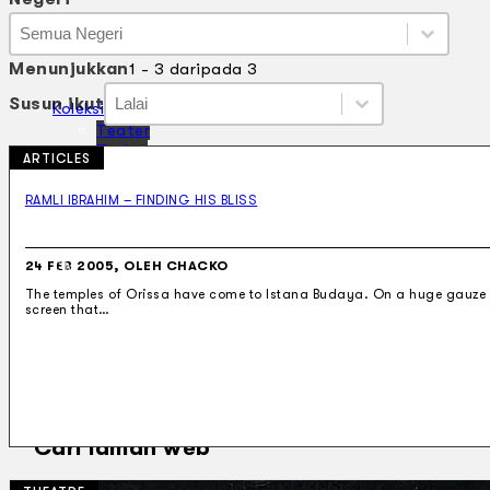
Negeri
Negeri
Negeri
Menunjukkan
1 - 3 daripada 3
Susun ikut
Susun ikut
Susun ikut
Susun ikut
Koleksi Kami
Teater
Tarian
ARTICLES
Artikel
Penapisan
RAMLI IBRAHIM – FINDING HIS BLISS
Sejarah Lisan
Mengenai Kami
Hubungi Kami
24 FEB 2005, OLEH CHACKO
BM
The temples of Orissa have come to Istana Budaya. On a huge gauze
screen that…
EN
Cari laman web