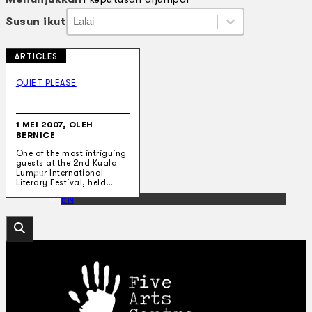
Susun ikut
Susun ikut
Susun ikut
Susun ikut
ARTICLES
Koleksi Kami
Teater
QUIET PLEASE
Tarian
Artikel
Penapisan
1 MEI 2007, OLEH
Sejarah Lisan
BERNICE
Mengenai Kami
One of the most intriguing
Hubungi Kami
guests at the 2nd Kuala
BM
Lumpur International
Literary Festival, held…
EN
Cari laman web