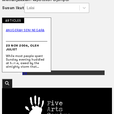
Susun ikut
Susun ikut
Susun ikut
Susun ikut
ARTICLES
Koleksi Kami
Teater
ANUGERAH SENI NEGARA
Tarian
Artikel
Penapisan
23 NOV 2006, OLEH
Sejarah Lisan
JULIET
Mengenai Kami
While most people spent
Hubungi Kami
Sunday evening huddled
BM
at home, awed by the
almighty storm that…
EN
Cari laman web