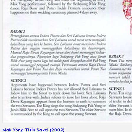
Gelintar
×
Mak Yong Titis Sakti (2009)