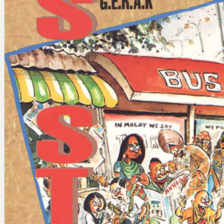
Gelintar
×