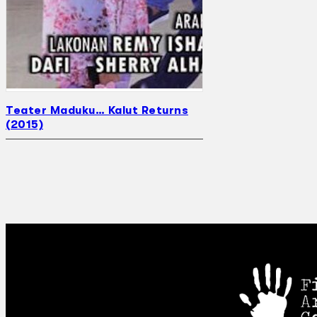
Teater Maduku… Kalut Returns
(2015)