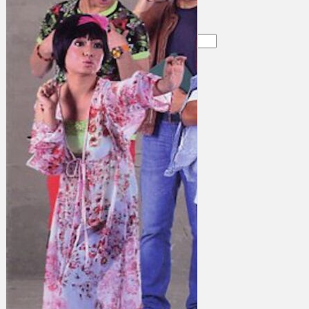
Gelintar
×