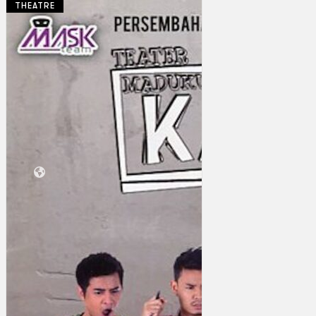
THEATRE
Koleksi Kami
Teater
Tarian
Artikel
Penapisan
Sejarah Lisan
Mengenai Kami
Hubungi Kami
BM
EN
Cari laman web