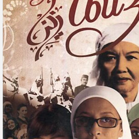
Gelintar
×