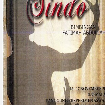
Gelintar
×