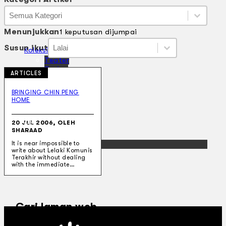
Kategori Artikel
Kategori Artikel
Kategori Artikel
Menunjukkan
1 keputusan dijumpai
Susun ikut
Susun ikut
Susun ikut
Susun ikut
Koleksi Kami
Teater
Tarian
ARTICLES
Artikel
Penapisan
BRINGING CHIN PENG
Sejarah Lisan
HOME
Mengenai Kami
Hubungi Kami
20 JUL 2006, OLEH
BM
SHARAAD
EN
It is near impossible to
write about Lelaki Komunis
Terakhir without dealing
with the immediate…
Cari laman web