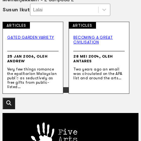
Susun ikut
Susun ikut
Susun ikut
Susun ikut
ARTICLES
ARTICLES
Koleksi Kami
Teater
GATED GARDEN VARIETY
BECOMING A GREAT
CIVILISATION
Tarian
Artikel
Penapisan
25 JAN 2006, OLEH
28 MEI 2004, OLEH
Sejarah Lisan
ANDREW
ANTARES
Mengenai Kami
Very few things romance
Two years ago an email
Hubungi Kami
the egalitarian Malaysian
was circulated on the APA
BM
public as seductively as
list and around the arts…
free gifts from public-
listed…
EN
Cari laman web