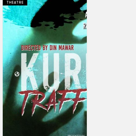
THEATRE
Koleksi Kami
Teater
Tarian
Artikel
Penapisan
Sejarah Lisan
Mengenai Kami
Hubungi Kami
BM
EN
Cari laman web