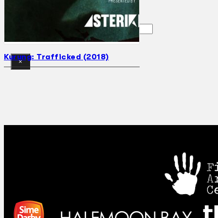
Gelintar
Kurung: Trafficked (2018)
×