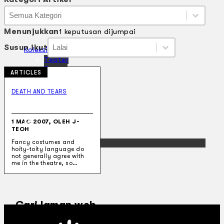
Kategori Artikel
Kategori Artikel
Kategori Artikel
Menunjukkan
1 keputusan dijumpai
Susun ikut
Susun ikut
Susun ikut
Susun ikut
Koleksi Kami
Teater
Tarian
ARTICLES
Artikel
Penapisan
DEATH AND TEARS
Sejarah Lisan
Mengenai Kami
Hubungi Kami
1 MAC 2007, OLEH J-
BM
TEOH
EN
Fancy costumes and
hoity-toity language do
not generally agree with
me in the theatre, so…
Cari laman web