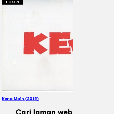
THEATRE
Koleksi Kami
Teater
Tarian
Artikel
Penapisan
Sejarah Lisan
Mengenai Kami
Hubungi Kami
BM
EN
Kena Main (2015)
Cari laman web