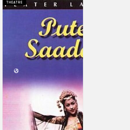
THEATRE
Koleksi Kami
Teater
Tarian
Artikel
Penapisan
Sejarah Lisan
Mengenai Kami
Hubungi Kami
BM
EN
Cari laman web