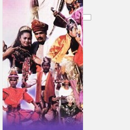
Gelintar
×