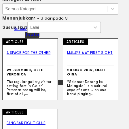
Kategori Artikel
Kategori Artikel
Kategori Artikel
Menunjukkan
1 - 3 daripada 3
Susun ikut
Susun ikut
Susun ikut
Susun ikut
Koleksi Kami
Teater
Tarian
ARTICLES
ARTICLES
Artikel
Penapisan
A SPACE FOR THE OTHER
MALAYSIA AT FIRST SIGHT
Sejarah Lisan
Mengenai Kami
Hubungi Kami
29 JAN 2008, OLEH
20 OGO 2007, OLEH
BM
VERONICA
GINA
EN
The regular gallery visitor
“Selamat Datang ke
setting foot in Galeri
Malaysia” is a cultural
Petronas today will be,
expo of sorts … on one
first of all,…
hand playing…
ARTICLES
Cari laman web
BANGSAR FIGHT CLUB