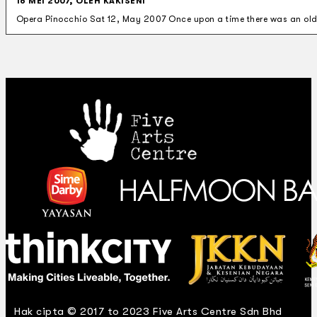
16 MEI 2007, OLEH KAKISENI
Opera Pinocchio Sat 12, May 2007 Once upon a time there was an old
Hak cipta © 2017 to 2023 Five Arts Centre Sdn Bhd