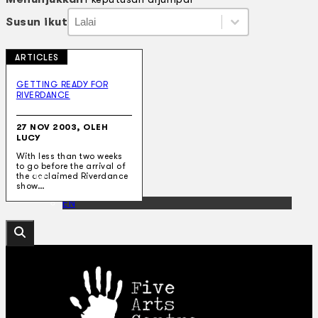
Susun ikut
Susun ikut
Susun ikut
Susun ikut
ARTICLES
Koleksi Kami
Teater
GETTING READY FOR
RIVERDANCE
Tarian
Artikel
Penapisan
27 NOV 2003, OLEH
Sejarah Lisan
LUCY
Mengenai Kami
With less than two weeks
Hubungi Kami
to go before the arrival of
BM
the acclaimed Riverdance
show…
EN
Cari laman web