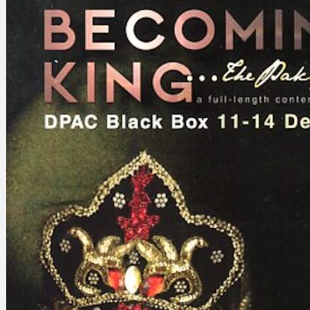
Gelintar
×