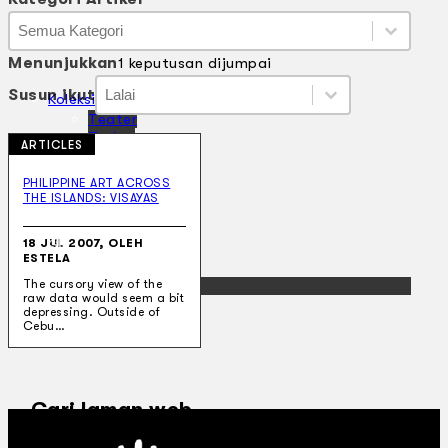
Kategori Artikel
Kategori Artikel
Kategori Artikel
Menunjukkan
1 keputusan dijumpai
Susun ikut
Susun ikut
Susun ikut
Susun ikut
Koleksi Kami
Teater
Tarian
ARTICLES
Artikel
Penapisan
PHILIPPINE ART ACROSS
Sejarah Lisan
THE ISLANDS: VISAYAS
Mengenai Kami
Hubungi Kami
18 JUL 2007, OLEH
BM
ESTELA
EN
The cursory view of the
raw data would seem a bit
depressing. Outside of
Cebu…
Cari laman web