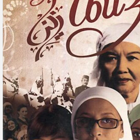
Gelintar
×