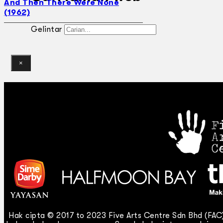
And Then There Were None
(1962)
Gelintar
×
Hak cipta © 2017 to 2023 Five Arts Centre Sdn Bhd (FA