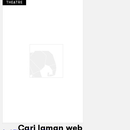
THEATRE
Koleksi Kami
Teater
Tarian
Artikel
Penapisan
Sejarah Lisan
Mengenai Kami
Hubungi Kami
BM
EN
Cari laman web