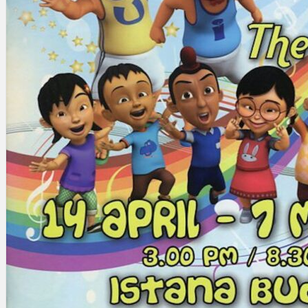
Gelintar
×