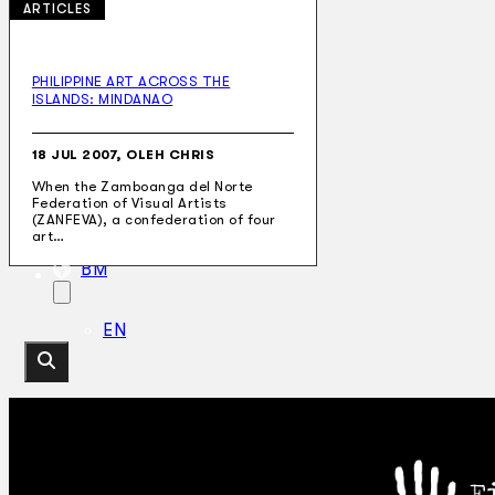
ARTICLES
PHILIPPINE ART ACROSS THE
ISLANDS: MINDANAO
Koleksi Kami
Teater
Tarian
18 JUL 2007, OLEH CHRIS
Artikel
When the Zamboanga del Norte
Penapisan
Federation of Visual Artists
Sejarah Lisan
(ZANFEVA), a confederation of four
Mengenai Kami
art…
Hubungi Kami
BM
EN
Cari laman web