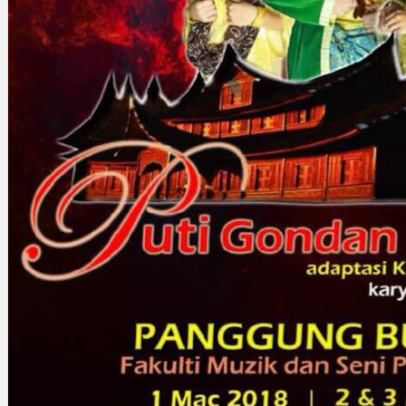
Gelintar
×